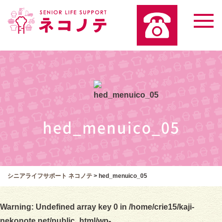
hed_menuico_05
シニアライフサポート ネコノテ
>
hed_menuico_05
Warning
: Undefined array key 0 in
/home/crie15/kaji-
nekonote.net/public_html/wp-