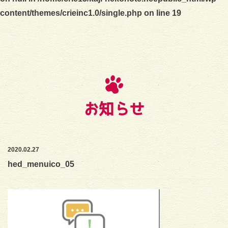
content/themes/crieinc1.0/single.php
on line
19
お知らせ
2020.02.27
hed_menuico_05