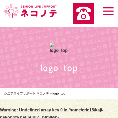
logo_top
シニアライフサポート ネコノテ
>
logo_top
Warning
: Undefined array key 0 in
/home/crie15/kaji-
nekonote.net/public_html/wp-