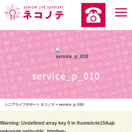
service_p_010
シニアライフサポート ネコノテ
>
service_p_010
Warning
: Undefined array key 0 in
/home/crie15/kaji-
nekonote.net/public_html/wp-