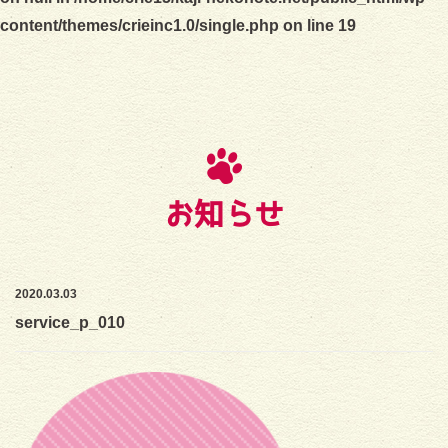
content/themes/crieinc1.0/single.php
on line
19
お知らせ
2020.03.03
service_p_010